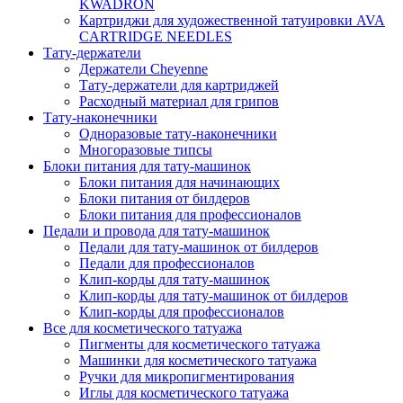
KWADRON
Картриджи для художественной татуировки AVA
CARTRIDGE NEEDLES
Тату-держатели
Держатели Cheyenne
Тату-держатели для картриджей
Расходный материал для грипов
Тату-наконечники
Одноразовые тату-наконечники
Многоразовые типсы
Блоки питания для тату-машинок
Блоки питания для начинающих
Блоки питания от билдеров
Блоки питания для профессионалов
Педали и провода для тату-машинок
Педали для тату-машинок от билдеров
Педали для профессионалов
Клип-корды для тату-машинок
Клип-корды для тату-машинок от билдеров
Клип-корды для профессионалов
Все для косметического татуажа
Пигменты для косметического татуажа
Машинки для косметического татуажа
Ручки для микропигментирования
Иглы для косметического татуажа