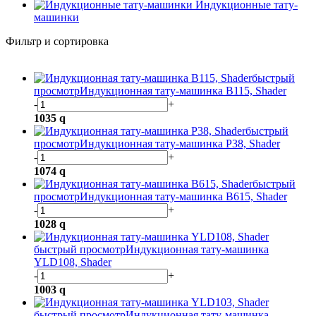
Индукционные тату-
машинки
Фильтр и сортировка
быстрый
просмотр
Индукционная тату-машинка B115, Shader
-
+
1035
q
быстрый
просмотр
Индукционная тату-машинка P38, Shader
-
+
1074
q
быстрый
просмотр
Индукционная тату-машинка B615, Shader
-
+
1028
q
быстрый просмотр
Индукционная тату-машинка
YLD108, Shader
-
+
1003
q
быстрый просмотр
Индукционная тату-машинка