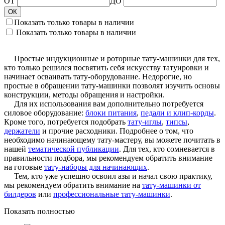
ОТ
ДО
ОК
Показать только товары в наличии
Показать только товары в наличии
Простые
индукционные и роторные тату-машинки для тех,
кто только решился посвятить себя искусству татуировки и
начинает осваивать тату-оборудование. Недорогие, но
простые в обращении тату-машинки позволят изучить основы
конструкции, методы обращения и настройки.
Для их использования вам дополнительно потребуется
силовое оборудование:
блоки питания
,
педали и клип-корды
.
Кроме того, потребуется подобрать
тату-иглы
,
типсы
,
держатели
и прочие расходники. Подробнее о том, что
необходимо начинающему тату-мастеру, вы можете почитать в
нашей
тематической публикации
. Для тех, кто сомневается в
правильности подбора, мы рекомендуем обратить внимание
на готовые
тату-наборы для начинающих
.
Тем
, кто уже успешно освоил азы и начал свою практику,
мы рекомендуем обратить внимание на
тату-машинки от
билдеров
или
профессиональные тату-машинки
.
Показать полностью