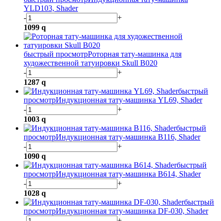
YLD103, Shader
-
+
1099
q
быстрый просмотр
Роторная тату-машинка для
художественной татуировки Skull B020
-
+
1287
q
быстрый
просмотр
Индукционная тату-машинка YL69, Shader
-
+
1003
q
быстрый
просмотр
Индукционная тату-машинка B116, Shader
-
+
1090
q
быстрый
просмотр
Индукционная тату-машинка B614, Shader
-
+
1028
q
быстрый
просмотр
Индукционная тату-машинка DF-030, Shader
-
+