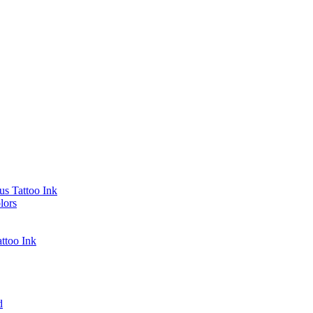
s Tattoo Ink
lors
ttoo Ink
d