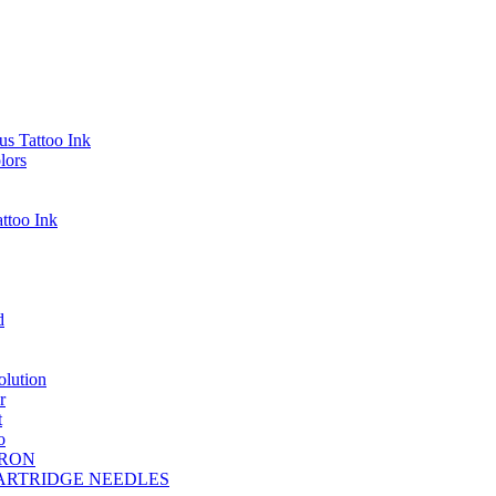
s Tattoo Ink
lors
ttoo Ink
d
lution
r
t
o
DRON
A CARTRIDGE NEEDLES