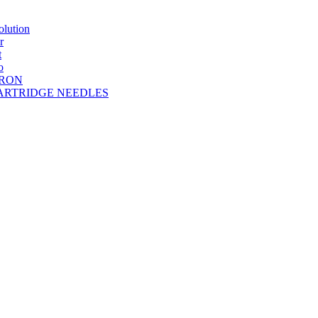
lution
r
t
o
DRON
A CARTRIDGE NEEDLES