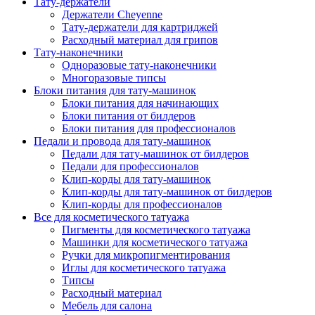
Тату-держатели
Держатели Cheyenne
Тату-держатели для картриджей
Расходный материал для грипов
Тату-наконечники
Одноразовые тату-наконечники
Многоразовые типсы
Блоки питания для тату-машинок
Блоки питания для начинающих
Блоки питания от билдеров
Блоки питания для профессионалов
Педали и провода для тату-машинок
Педали для тату-машинок от билдеров
Педали для профессионалов
Клип-корды для тату-машинок
Клип-корды для тату-машинок от билдеров
Клип-корды для профессионалов
Все для косметического татуажа
Пигменты для косметического татуажа
Машинки для косметического татуажа
Ручки для микропигментирования
Иглы для косметического татуажа
Типсы
Расходный материал
Мебель для салона