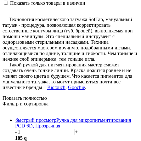
Показать только товары в наличии
Технология
косметического татуажа SofTap, мануальный
татуаж - процедура, позволяющая корректировать
естественные контуры лица (губ, бровей), выполняемая при
помощи манипулы. Это специальный инструмент с
одноразовыми стерильными насадками. Техника
осуществляется мастером вручную, подобранными иглами,
отличающимися по длине, толщине и гибкости. Чем тоньше и
нежнее слой эпидермиса, тем тоньше игла.
Такой
ручкой для пигментирования мастер сможет
создавать очень тонкие линии. Краска ложится ровнее и не
меняет своего цвета в будущем. Что касается пигментов для
мануального татуажа, то могут применяться почти все
известные бренды –
Biotouch
,
Goochie
.
Показать полностью
Фильтр и сортировка
быстрый просмотр
Ручка для микропигментирования
PCD 6D, Прозрачная
-
+
185
q