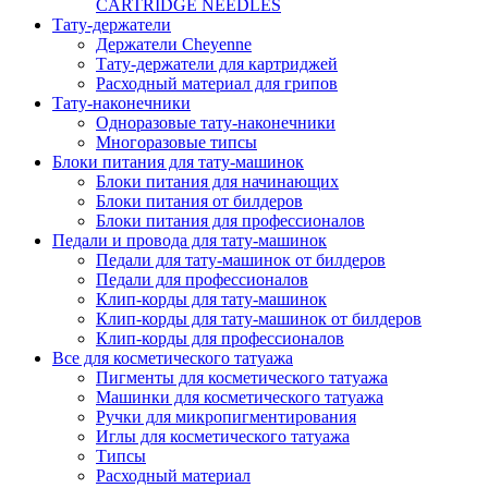
CARTRIDGE NEEDLES
Тату-держатели
Держатели Cheyenne
Тату-держатели для картриджей
Расходный материал для грипов
Тату-наконечники
Одноразовые тату-наконечники
Многоразовые типсы
Блоки питания для тату-машинок
Блоки питания для начинающих
Блоки питания от билдеров
Блоки питания для профессионалов
Педали и провода для тату-машинок
Педали для тату-машинок от билдеров
Педали для профессионалов
Клип-корды для тату-машинок
Клип-корды для тату-машинок от билдеров
Клип-корды для профессионалов
Все для косметического татуажа
Пигменты для косметического татуажа
Машинки для косметического татуажа
Ручки для микропигментирования
Иглы для косметического татуажа
Типсы
Расходный материал