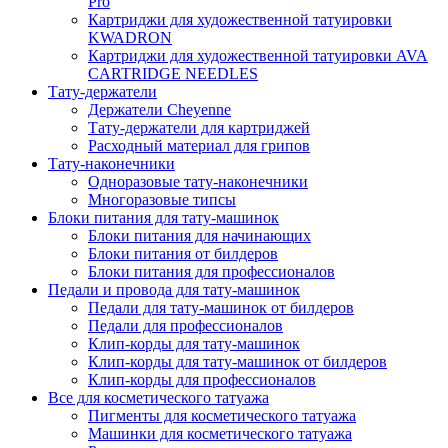
Pro
Картриджи для художественной татуировки
KWADRON
Картриджи для художественной татуировки AVA
CARTRIDGE NEEDLES
Тату-держатели
Держатели Cheyenne
Тату-держатели для картриджей
Расходный материал для грипов
Тату-наконечники
Одноразовые тату-наконечники
Многоразовые типсы
Блоки питания для тату-машинок
Блоки питания для начинающих
Блоки питания от билдеров
Блоки питания для профессионалов
Педали и провода для тату-машинок
Педали для тату-машинок от билдеров
Педали для профессионалов
Клип-корды для тату-машинок
Клип-корды для тату-машинок от билдеров
Клип-корды для профессионалов
Все для косметического татуажа
Пигменты для косметического татуажа
Машинки для косметического татуажа